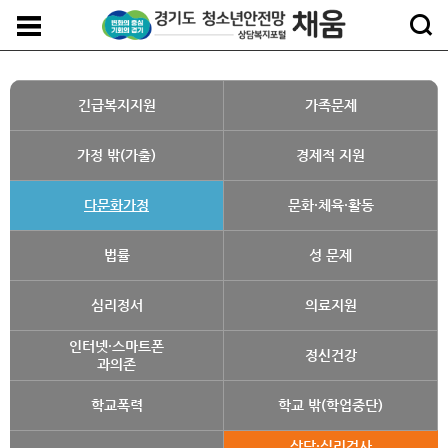
긴급복지지원
가족문제
가정 밖(가출)
경제적 지원
다문화가정
문화·체육·활동
법률
성 문제
심리정서
의료지원
인터넷·스마트폰
정신건강
과의존
학교폭력
학교 밖(학업중단)
상담·심리검사