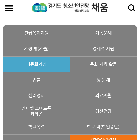
긴급복지지원
가족문제
가정 밖(가출)
경제적 지원
다문화가정
문화·체육·활동
법률
성 문제
심리정서
의료지원
인터넷·스마트폰
정신건강
과의존
학교폭력
학교 밖(학업중단)
상담·심리검사