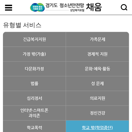
유형별 서비스
긴급복지지원
가족문제
가정 밖(가출)
경제적 지원
다문화가정
문화·체육·활동
법률
성 문제
심리정서
의료지원
인터넷·스마트폰
정신건강
과의존
학교폭력
학교 밖(학업중단)