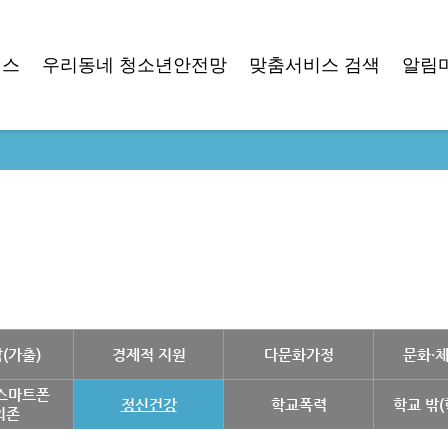
비스
우리동네 청소년안전망
맞춤서비스 검색
알림
(가출)
경제적 지원
다문화가정
문화·
스마트폰
정신건강
학교폭력
학교 밖
의존