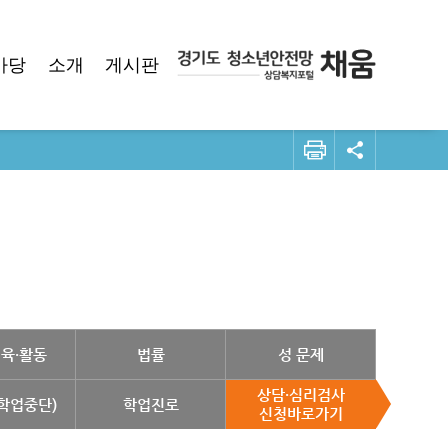
마당
소개
게시판
체육·활동
법률
성 문제
상담·심리검사
(학업중단)
학업진로
신청바로가기