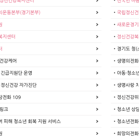
년정신건강복지센터
전국민 마
치운동본부(경기본부)
국립정신건
원
새로운경기
복지센터
정신건강복
터
경기도 청
음건강케어
생명의전화(1
 긴급지원단 운영
아동·청소
 정신건강 자가진단
생명사랑 
전화 109
정신건강위기
드링크
청소년 상
 피해 청소년 회복 지원 서비스
청소년전화 
원
희망의전화 