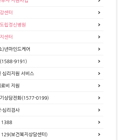
음투자 지원사업
강센터
도립정신병원
지센터
(소)년마인드케어
588-9191)
년 심리지원 서비스
치료비 지원
상담전화(1577-0199)
담·심리검사
1388
129(보건복지상담센터)