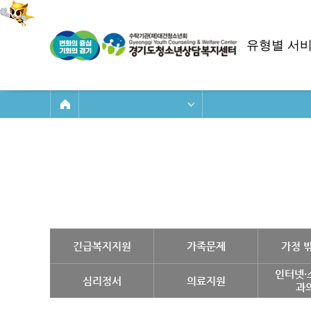
유형별 서
긴급복지지원
가족문제
가정 밖
인터넷·
심리정서
의료지원
과