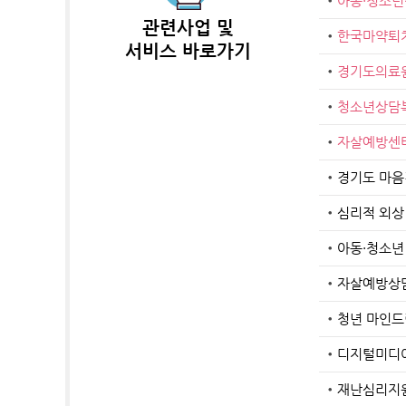
아동·청소
관련사업 및
한국마약퇴
서비스 바로가기
경기도의료
청소년상담
자살예방센
경기도 마
심리적 외상
아동·청소년
자살예방상담
청년 마인
디지털미디어
재난심리지