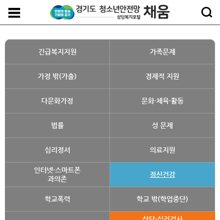
긴급복지지원
가족문제
가정 밖(가출)
경제적 지원
다문화가정
문화·체육·활동
법률
성 문제
심리정서
의료지원
인터넷·스마트폰
정신건강
과의존
학교폭력
학교 밖(학업중단)
상담·심리검사