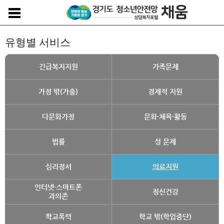
유형별 서비스
긴급복지지원
가족문제
가정 밖(가출)
경제적 지원
다문화가정
문화·체육·활동
법률
성 문제
심리정서
의료지원
인터넷·스마트폰
정신건강
과의존
학교폭력
학교 밖(학업중단)